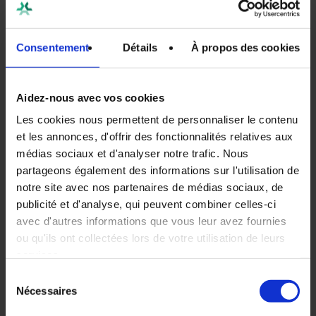
nombreux cas, l’origine de la lenteur du
site est plutôt applicative. C’est-à-dire
Consentement
Détails
À propos des cookies
qu’il s’agit de soucis au niveau du
code, ou bien, simplement de contenus
trop lourds (fichiers non-compressés,
Aidez-nous avec vos cookies
visuels en HD….). Outre ces soucis qui
Les cookies nous permettent de personnaliser le contenu
doivent être réglés en amont avec les
et les annonces, d'offrir des fonctionnalités relatives aux
développeurs ou le service SEO, votre
médias sociaux et d'analyser notre trafic. Nous
partageons également des informations sur l'utilisation de
site peut également présenter
des
notre site avec nos partenaires de médias sociaux, de
problèmes au niveau de l’infrastructure
publicité et d'analyse, qui peuvent combiner celles-ci
Vos Besoins
qui l’héberge
.
avec d'autres informations que vous leur avez fournies
ou qu'ils ont collectées lors de votre utilisation de leurs
Améliorer les perform
Nos Solutions
Par exemple, l’infrastructure peut ne
services.
pas être adaptée aux pics de charge
Sécuriser son héberg
Hébergement
Notre approche
Sélection
que vous rencontrez, notamment en
Nécessaires
du
Scalabilité de l’infrast
Accompagnement
Nos expertises
Contact
période de soldes, en cas de
consentement